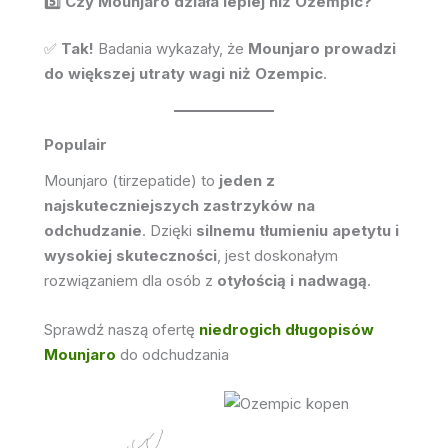
5️⃣ Czy Mounjaro działa lepiej niż Ozempic?
✅
Tak!
Badania wykazały, że
Mounjaro prowadzi
do większej utraty wagi niż Ozempic
.
Populair
Mounjaro (tirzepatide) to
jeden z
najskuteczniejszych zastrzyków na
odchudzanie
. Dzięki
silnemu tłumieniu apetytu i
wysokiej skuteczności
, jest doskonałym
rozwiązaniem dla osób z
otyłością i nadwagą
.
Sprawdź naszą ofertę
niedrogich długopisów
Mounjaro
do odchudzania