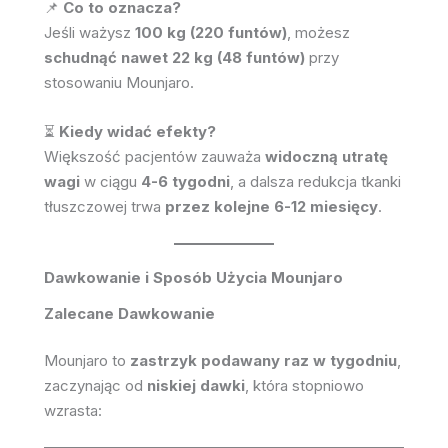
📌
Co to oznacza?
Jeśli ważysz
100 kg (220 funtów)
, możesz
schudnąć nawet 22 kg (48 funtów)
przy
stosowaniu Mounjaro.
⏳
Kiedy widać efekty?
Większość pacjentów zauważa
widoczną utratę
wagi
w ciągu
4-6 tygodni
, a dalsza redukcja tkanki
tłuszczowej trwa
przez kolejne 6-12 miesięcy
.
Dawkowanie i Sposób Użycia Mounjaro
Zalecane Dawkowanie
Mounjaro to
zastrzyk podawany raz w tygodniu
,
zaczynając od
niskiej dawki
, która stopniowo
wzrasta: