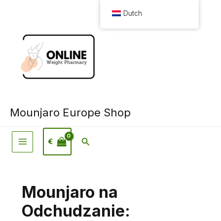
Ga
Dutch
naar
de
inhoud
Mounjaro Europe Shop
Zoeken
€
Mounjaro na
Odchudzanie: