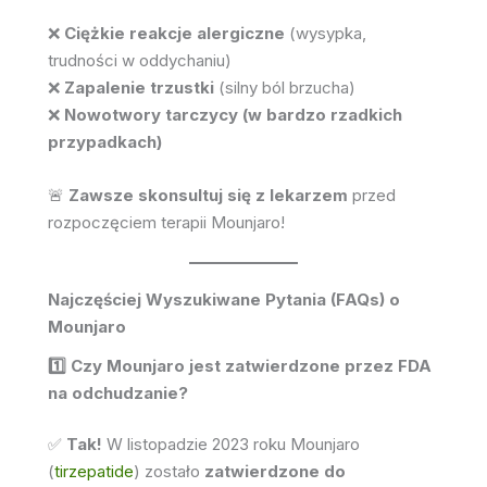
❌
Ciężkie reakcje alergiczne
(wysypka,
trudności w oddychaniu)
❌
Zapalenie trzustki
(silny ból brzucha)
❌
Nowotwory tarczycy (w bardzo rzadkich
przypadkach)
🚨
Zawsze skonsultuj się z lekarzem
przed
rozpoczęciem terapii Mounjaro!
Najczęściej Wyszukiwane Pytania (FAQs) o
Mounjaro
1️⃣ Czy Mounjaro jest zatwierdzone przez FDA
na odchudzanie?
✅
Tak!
W listopadzie 2023 roku Mounjaro
(
tirzepatide
) zostało
zatwierdzone do