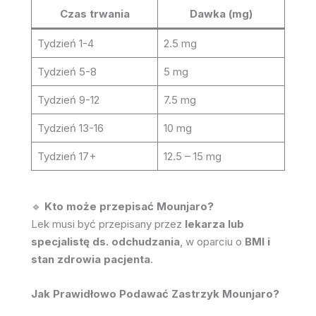
Czas trwania
Dawka (mg)
Tydzień 1-4
2.5 mg
Tydzień 5-8
5 mg
Tydzień 9-12
7.5 mg
Tydzień 13-16
10 mg
Tydzień 17+
12.5 – 15 mg
🔹
Kto może przepisać Mounjaro?
Lek musi być przepisany przez
lekarza lub
specjalistę ds. odchudzania
, w oparciu o
BMI i
stan zdrowia pacjenta
.
Jak Prawidłowo Podawać Zastrzyk Mounjaro?