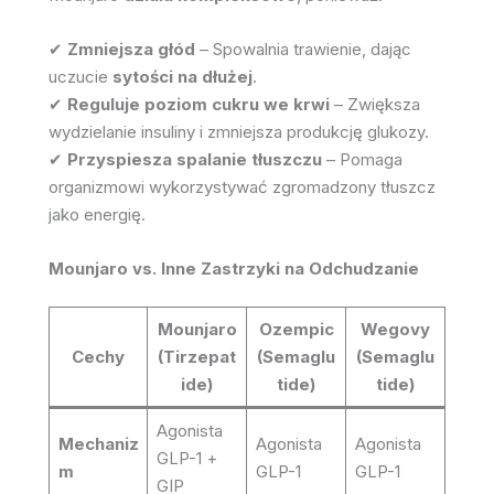
✔
Zmniejsza głód
– Spowalnia trawienie, dając
uczucie
sytości na dłużej
.
✔
Reguluje poziom cukru we krwi
– Zwiększa
wydzielanie insuliny i zmniejsza produkcję glukozy.
✔
Przyspiesza spalanie tłuszczu
– Pomaga
organizmowi wykorzystywać zgromadzony tłuszcz
jako energię.
Mounjaro vs. Inne Zastrzyki na Odchudzanie
Mounjaro
Ozempic
Wegovy
Cechy
(Tirzepat
(Semaglu
(Semaglu
ide)
tide)
tide)
Agonista
Mechaniz
Agonista
Agonista
GLP-1 +
m
GLP-1
GLP-1
GIP