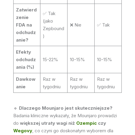
Zatwierd
✅ Tak
zenie
(jako
FDA na
❌ Nie
✅ Tak
Zepbound
odchudz
)
anie?
Efekty
odchudz
15-22%
10-15%
10-15%
ania (%)
Dawkow
Raz w
Raz w
Raz w
anie
tygodniu
tygodniu
tygodniu
🔹
Dlaczego Mounjaro jest skuteczniejsze?
Badania kliniczne wykazały, że Mounjaro prowadzi
do
większej utraty wagi niż
Ozempic
czy
Wegovy
, co czyni go doskonałym wyborem dla