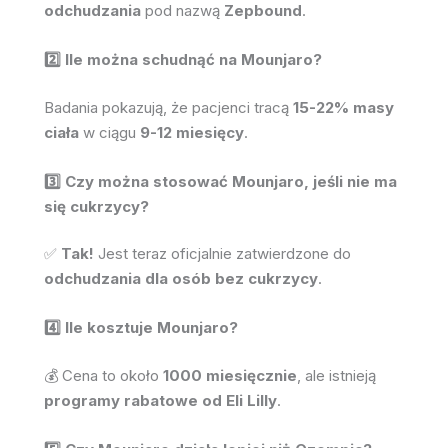
odchudzania
pod nazwą
Zepbound
.
2️⃣ Ile można schudnąć na Mounjaro?
Badania pokazują, że pacjenci tracą
15-22% masy
ciała
w ciągu
9-12 miesięcy
.
3️⃣ Czy można stosować Mounjaro, jeśli nie ma
się cukrzycy?
✅
Tak!
Jest teraz oficjalnie zatwierdzone do
odchudzania dla osób bez cukrzycy
.
4️⃣ Ile kosztuje Mounjaro?
💰 Cena to około
1000 miesięcznie
, ale istnieją
programy rabatowe od Eli Lilly
.