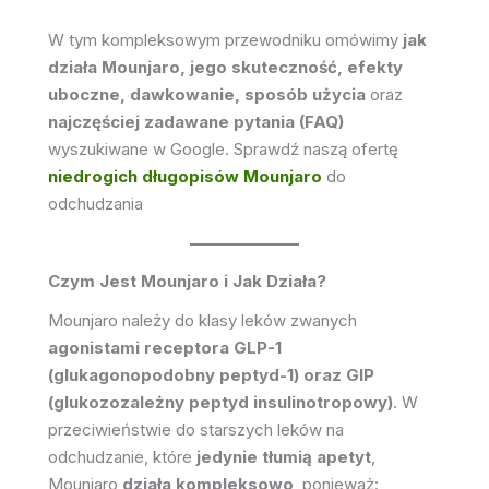
W tym kompleksowym przewodniku omówimy
jak
działa Mounjaro, jego skuteczność, efekty
uboczne, dawkowanie, sposób użycia
oraz
najczęściej zadawane pytania (FAQ)
wyszukiwane w Google. Sprawdź naszą ofertę
niedrogich długopisów Mounjaro
do
odchudzania
Czym Jest Mounjaro i Jak Działa?
Mounjaro należy do klasy leków zwanych
agonistami receptora GLP-1
(glukagonopodobny peptyd-1) oraz GIP
(glukozozależny peptyd insulinotropowy)
. W
przeciwieństwie do starszych leków na
odchudzanie, które
jedynie tłumią apetyt
,
Mounjaro
działa kompleksowo
, ponieważ: