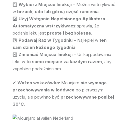
1️⃣
Wybierz Miejsce Iniekcji
– Można wstrzykiwać
w
brzuch, udo lub górną część ramienia
.
2️⃣
Użyj Wstępnie Napełnionego Aplikatora
–
Automatyczny wstrzykiwacz
sprawia, że
podanie leku jest
proste i bezbolesne
.
3️⃣
Podawaj Raz w Tygodniu
– Najlepiej w
ten
sam dzień każdego tygodnia
.
4️⃣
Zmieniać Miejsca Iniekcji
– Unikaj podawania
leku w
to samo miejsce za każdym razem
, aby
zapobiec podrażnieniom.
✔
Ważna wskazówka:
Mounjaro
nie wymaga
przechowywania w lodówce
po pierwszym
użyciu, ale powinno być
przechowywane poniżej
30°C
.