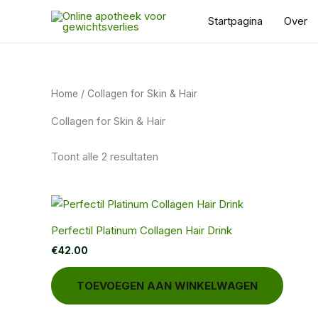
Ga
Startpagina
Over
naar
de
inhoud
Home
/ Collagen for Skin & Hair
Collagen for Skin & Hair
Toont alle 2 resultaten
Perfectil Platinum Collagen Hair Drink
€
42.00
TOEVOEGEN AAN WINKELWAGEN