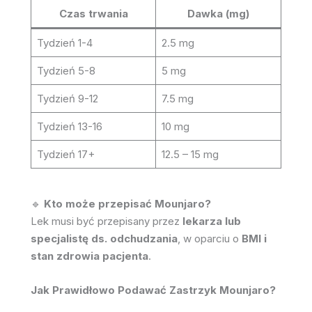
Czas trwania
Dawka (mg)
Tydzień 1-4
2.5 mg
Tydzień 5-8
5 mg
Tydzień 9-12
7.5 mg
Tydzień 13-16
10 mg
Tydzień 17+
12.5 – 15 mg
🔹
Kto może przepisać Mounjaro?
Lek musi być przepisany przez
lekarza lub
specjalistę ds. odchudzania
, w oparciu o
BMI i
stan zdrowia pacjenta
.
Jak Prawidłowo Podawać Zastrzyk Mounjaro?