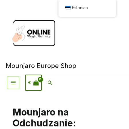
Skip
Estonian
to
content
Mounjaro Europe Shop
Otsi
€
Mounjaro na
Odchudzanie: