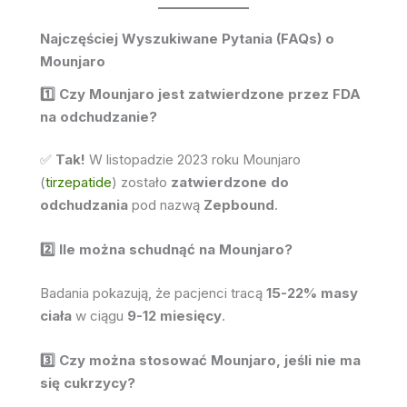
odchudzania
pod nazwą
Zepbound
.
2️⃣ Ile można schudnąć na Mounjaro?
Badania pokazują, że pacjenci tracą
15-22% masy
ciała
w ciągu
9-12 miesięcy
.
3️⃣ Czy można stosować Mounjaro, jeśli nie ma
się cukrzycy?
✅
Tak!
Jest teraz oficjalnie zatwierdzone do
odchudzania dla osób bez cukrzycy
.
4️⃣ Ile kosztuje Mounjaro?
💰 Cena to około
1000 miesięcznie
, ale istnieją
programy rabatowe od Eli Lilly
.