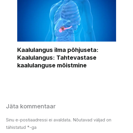
kaalulanguse mõistmine
Jäta kommentaar
Sinu e-postiaadressi ei avaldata.
Nõutavad väljad on
tähistatud
*
-ga
Kirjutage
siia..