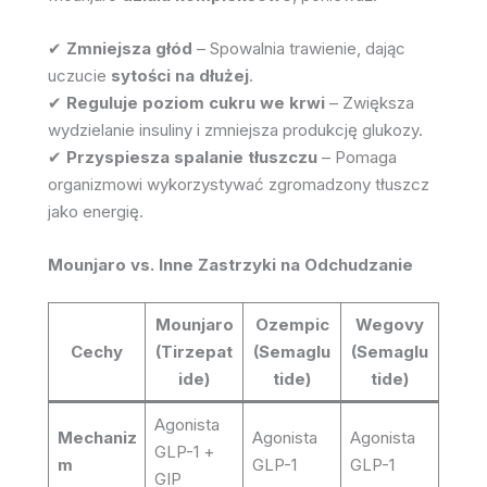
✔
Zmniejsza głód
– Spowalnia trawienie, dając
uczucie
sytości na dłużej
.
✔
Reguluje poziom cukru we krwi
– Zwiększa
wydzielanie insuliny i zmniejsza produkcję glukozy.
✔
Przyspiesza spalanie tłuszczu
– Pomaga
organizmowi wykorzystywać zgromadzony tłuszcz
jako energię.
Mounjaro vs. Inne Zastrzyki na Odchudzanie
Mounjaro
Ozempic
Wegovy
Cechy
(Tirzepat
(Semaglu
(Semaglu
ide)
tide)
tide)
Agonista
Mechaniz
Agonista
Agonista
GLP-1 +
m
GLP-1
GLP-1
GIP