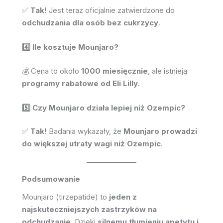
5️⃣ Czy Mounjaro działa lepiej niż Ozempic?
✅
Tak!
Badania wykazały, że
Mounjaro prowadzi
do większej utraty wagi niż Ozempic
.
Podsumowanie
Mounjaro (tirzepatide) to
jeden z
najskuteczniejszych zastrzyków na
odchudzanie
. Dzięki
silnemu tłumieniu apetytu i
wysokiej skuteczności
, jest doskonałym
rozwiązaniem dla osób z
otyłością i nadwagą
.
Sprawdź naszą ofertę
niedrogich długopisów
Mounjaro
do odchudzania