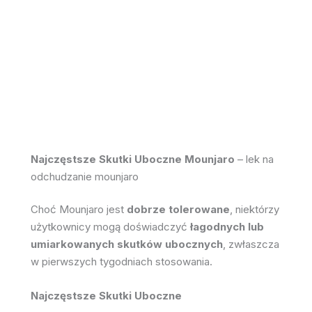
Najczęstsze Skutki Uboczne Mounjaro
– lek na
odchudzanie mounjaro
Choć Mounjaro jest
dobrze tolerowane
, niektórzy
użytkownicy mogą doświadczyć
łagodnych lub
umiarkowanych skutków ubocznych
, zwłaszcza
w pierwszych tygodniach stosowania.
Najczęstsze Skutki Uboczne
✅
Nudności
(najczęstszy efekt, ale z czasem
ustępuje)
✅
Biegunka lub zaparcia
✅
Zmniejszony apetyt
✅
Lekkie zaczerwienienie w miejscu
wstrzyknięcia
Rzadkie, ale Poważne Skutki Uboczne