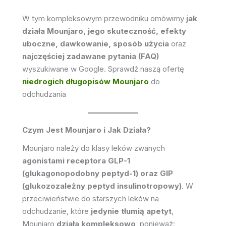
W tym kompleksowym przewodniku omówimy
jak
działa Mounjaro, jego skuteczność, efekty
uboczne, dawkowanie, sposób użycia
oraz
najczęściej zadawane pytania (FAQ)
wyszukiwane w Google. Sprawdź naszą ofertę
niedrogich długopisów Mounjaro
do
odchudzania
Czym Jest Mounjaro i Jak Działa?
Mounjaro należy do klasy leków zwanych
agonistami receptora GLP-1
(glukagonopodobny peptyd-1) oraz GIP
(glukozozależny peptyd insulinotropowy)
. W
przeciwieństwie do starszych leków na
odchudzanie, które
jedynie tłumią apetyt
,
Mounjaro
działa kompleksowo
, ponieważ: