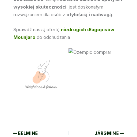
EELMINE
JÄRGMINE
Seotud ametikohad