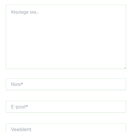
Nimi*
E-
post*
Veebileht
Salvesta minu nimi, e-posti- ja veebiaadress sellesse
veebilehitsejasse järgmiste kommentaaride jaoks.