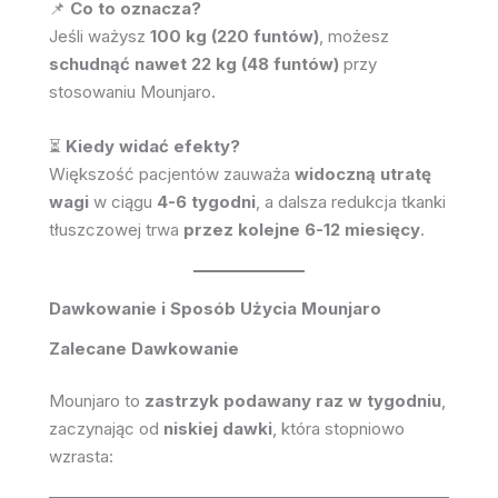
📌
Co to oznacza?
Jeśli ważysz
100 kg (220 funtów)
, możesz
schudnąć nawet 22 kg (48 funtów)
przy
stosowaniu Mounjaro.
⏳
Kiedy widać efekty?
Większość pacjentów zauważa
widoczną utratę
wagi
w ciągu
4-6 tygodni
, a dalsza redukcja tkanki
tłuszczowej trwa
przez kolejne 6-12 miesięcy
.
Dawkowanie i Sposób Użycia Mounjaro
Zalecane Dawkowanie
Mounjaro to
zastrzyk podawany raz w tygodniu
,
zaczynając od
niskiej dawki
, która stopniowo
wzrasta: