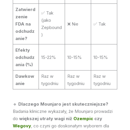
Zatwierd
✅ Tak
zenie
(jako
FDA na
❌ Nie
✅ Tak
Zepbound
odchudz
)
anie?
Efekty
odchudz
15-22%
10-15%
10-15%
ania (%)
Dawkow
Raz w
Raz w
Raz w
anie
tygodniu
tygodniu
tygodniu
🔹
Dlaczego Mounjaro jest skuteczniejsze?
Badania kliniczne wykazały, że Mounjaro prowadzi
do
większej utraty wagi niż
Ozempic
czy
Wegovy
, co czyni go doskonałym wyborem dla