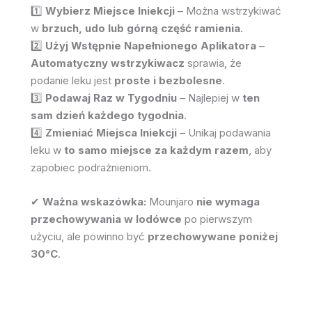
1️⃣
Wybierz Miejsce Iniekcji
– Można wstrzykiwać
w
brzuch, udo lub górną część ramienia
.
2️⃣
Użyj Wstępnie Napełnionego Aplikatora
–
Automatyczny wstrzykiwacz
sprawia, że
podanie leku jest
proste i bezbolesne
.
3️⃣
Podawaj Raz w Tygodniu
– Najlepiej w
ten
sam dzień każdego tygodnia
.
4️⃣
Zmieniać Miejsca Iniekcji
– Unikaj podawania
leku w
to samo miejsce za każdym razem
, aby
zapobiec podrażnieniom.
✔
Ważna wskazówka:
Mounjaro
nie wymaga
przechowywania w lodówce
po pierwszym
użyciu, ale powinno być
przechowywane poniżej
30°C
.