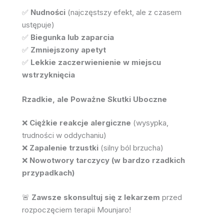
❌
Ciężkie reakcje alergiczne
(wysypka,
trudności w oddychaniu)
❌
Zapalenie trzustki
(silny ból brzucha)
❌
Nowotwory tarczycy (w bardzo rzadkich
przypadkach)
🚨
Zawsze skonsultuj się z lekarzem
przed
rozpoczęciem terapii Mounjaro!
Najczęściej Wyszukiwane Pytania (FAQs) o
Mounjaro
1️⃣ Czy Mounjaro jest zatwierdzone przez FDA
na odchudzanie?
✅
Tak!
W listopadzie 2023 roku Mounjaro
(
tirzepatide
) zostało
zatwierdzone do