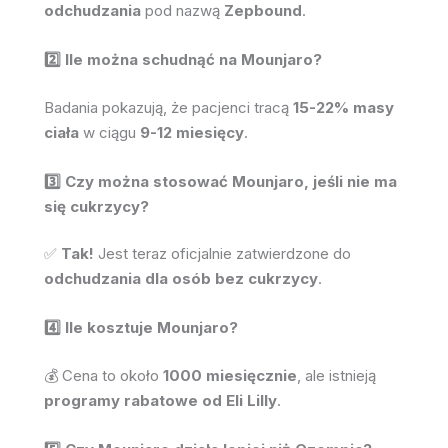
odchudzania
pod nazwą
Zepbound
.
2️⃣ Ile można schudnąć na Mounjaro?
Badania pokazują, że pacjenci tracą
15-22% masy
ciała
w ciągu
9-12 miesięcy
.
3️⃣ Czy można stosować Mounjaro, jeśli nie ma
się cukrzycy?
✅
Tak!
Jest teraz oficjalnie zatwierdzone do
odchudzania dla osób bez cukrzycy
.
4️⃣ Ile kosztuje Mounjaro?
💰 Cena to około
1000 miesięcznie
, ale istnieją
programy rabatowe od Eli Lilly
.