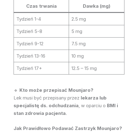
Czas trwania
Dawka (mg)
Tydzień 1-4
2.5 mg
Tydzień 5-8
5 mg
Tydzień 9-12
7.5 mg
Tydzień 13-16
10 mg
Tydzień 17+
12.5 – 15 mg
🔹
Kto może przepisać Mounjaro?
Lek musi być przepisany przez
lekarza lub
specjalistę ds. odchudzania
, w oparciu o
BMI i
stan zdrowia pacjenta
.
Jak Prawidłowo Podawać Zastrzyk Mounjaro?