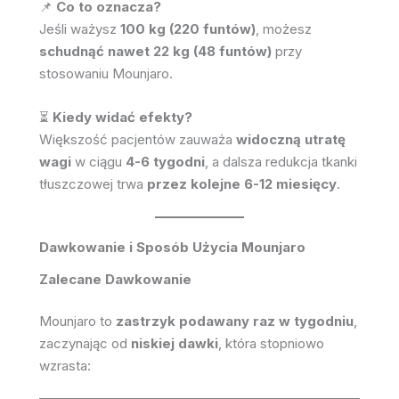
📌
Co to oznacza?
Jeśli ważysz
100 kg (220 funtów)
, możesz
schudnąć nawet 22 kg (48 funtów)
przy
stosowaniu Mounjaro.
⏳
Kiedy widać efekty?
Większość pacjentów zauważa
widoczną utratę
wagi
w ciągu
4-6 tygodni
, a dalsza redukcja tkanki
tłuszczowej trwa
przez kolejne 6-12 miesięcy
.
Dawkowanie i Sposób Użycia Mounjaro
Zalecane Dawkowanie
Mounjaro to
zastrzyk podawany raz w tygodniu
,
zaczynając od
niskiej dawki
, która stopniowo
wzrasta: