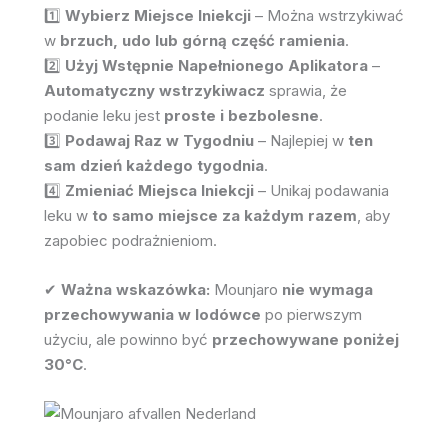
1️⃣
Wybierz Miejsce Iniekcji
– Można wstrzykiwać
w
brzuch, udo lub górną część ramienia
.
2️⃣
Użyj Wstępnie Napełnionego Aplikatora
–
Automatyczny wstrzykiwacz
sprawia, że
podanie leku jest
proste i bezbolesne
.
3️⃣
Podawaj Raz w Tygodniu
– Najlepiej w
ten
sam dzień każdego tygodnia
.
4️⃣
Zmieniać Miejsca Iniekcji
– Unikaj podawania
leku w
to samo miejsce za każdym razem
, aby
zapobiec podrażnieniom.
✔
Ważna wskazówka:
Mounjaro
nie wymaga
przechowywania w lodówce
po pierwszym
użyciu, ale powinno być
przechowywane poniżej
30°C
.