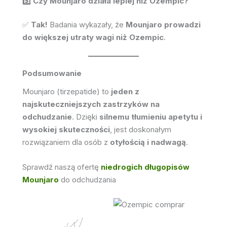
5️⃣ Czy Mounjaro działa lepiej niż Ozempic?
✅
Tak!
Badania wykazały, że
Mounjaro prowadzi
do większej utraty wagi niż Ozempic
.
Podsumowanie
Mounjaro (tirzepatide) to
jeden z
najskuteczniejszych zastrzyków na
odchudzanie
. Dzięki
silnemu tłumieniu apetytu i
wysokiej skuteczności
, jest doskonałym
rozwiązaniem dla osób z
otyłością i nadwagą
.
Sprawdź naszą ofertę
niedrogich długopisów
Mounjaro
do odchudzania