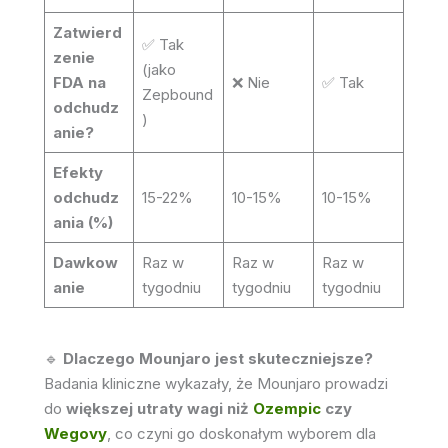
Zatwierd
✅ Tak
zenie
(jako
FDA na
❌ Nie
✅ Tak
Zepbound
odchudz
)
anie?
Efekty
odchudz
15-22%
10-15%
10-15%
ania (%)
Dawkow
Raz w
Raz w
Raz w
anie
tygodniu
tygodniu
tygodniu
🔹
Dlaczego Mounjaro jest skuteczniejsze?
Badania kliniczne wykazały, że Mounjaro prowadzi
do
większej utraty wagi niż
Ozempic
czy
Wegovy
, co czyni go doskonałym wyborem dla