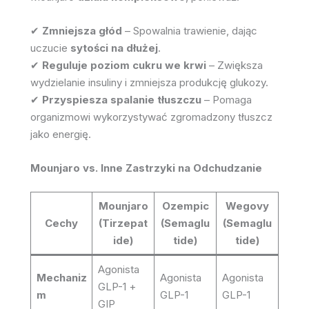
✔
Zmniejsza głód
– Spowalnia trawienie, dając
uczucie
sytości na dłużej
.
✔
Reguluje poziom cukru we krwi
– Zwiększa
wydzielanie insuliny i zmniejsza produkcję glukozy.
✔
Przyspiesza spalanie tłuszczu
– Pomaga
organizmowi wykorzystywać zgromadzony tłuszcz
jako energię.
Mounjaro vs. Inne Zastrzyki na Odchudzanie
Mounjaro
Ozempic
Wegovy
Cechy
(Tirzepat
(Semaglu
(Semaglu
ide)
tide)
tide)
Agonista
Mechaniz
Agonista
Agonista
GLP-1 +
m
GLP-1
GLP-1
GIP