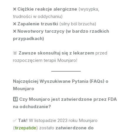
❌
Ciężkie reakcje alergiczne
(wysypka,
trudności w oddychaniu)
❌
Zapalenie trzustki
(silny ból brzucha)
❌
Nowotwory tarczycy (w bardzo rzadkich
przypadkach)
🚨
Zawsze skonsultuj się z lekarzem
przed
rozpoczęciem terapii Mounjaro!
Najczęściej Wyszukiwane Pytania (FAQs) o
Mounjaro
1️⃣ Czy Mounjaro jest zatwierdzone przez FDA
na odchudzanie?
✅
Tak!
W listopadzie 2023 roku Mounjaro
(
tirzepatide
) zostało
zatwierdzone do