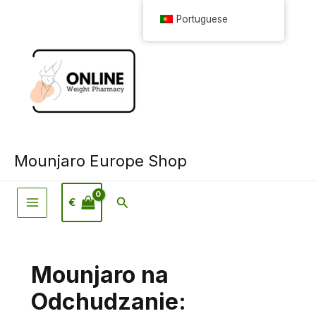
Saltar
Portuguese
para
o
conteúdo
Mounjaro Europe Shop
Pesquisar
€
Mounjaro na
Odchudzanie: