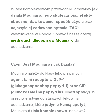
W tym kompleksowym przewodniku omówimy
jak
działa Mounjaro, jego skuteczność, efekty
uboczne, dawkowanie, sposób użycia
oraz
najczęściej zadawane pytania (FAQ)
wyszukiwane w Google. Sprawdź naszą ofertę
niedrogich długopisów Mounjaro
do
odchudzania
Czym Jest Mounjaro i Jak Działa?
Mounjaro należy do klasy leków zwanych
agonistami receptora GLP-1
(glukagonopodobny peptyd-1) oraz GIP
(glukozozależny peptyd insulinotropowy)
. W
przeciwieństwie do starszych leków na
odchudzanie, które
jedynie tłumią apetyt
,
Mounjaro
działa kompleksowo
, ponieważ: