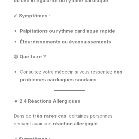
ou une irrégularité du rythme cardiaque
.
✔
Symptômes
:
Palpitations ou rythme cardiaque rapide
Étourdissements ou évanouissements
🔴
Que faire ?
Consultez votre médecin si vous ressentez
des
problèmes cardiaques soudains
.
🔸 2.4 Réactions Allergiques
Dans de
très rares cas
, certaines personnes
peuvent avoir une
réaction allergique
.
✔
Symptômes
: