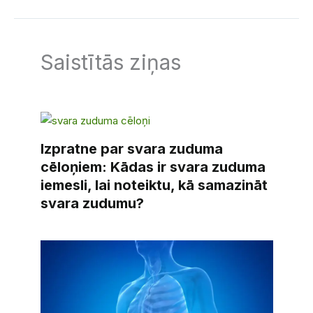
Saistītās ziņas
Izpratne par svara zuduma
cēloņiem: Kādas ir svara zuduma
iemesli, lai noteiktu, kā samazināt
svara zudumu?