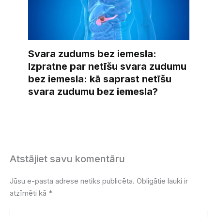
Svara zudums bez iemesla:
Izpratne par netīšu svara zudumu
bez iemesla: kā saprast netīšu
svara zudumu bez iemesla?
Atstājiet savu komentāru
Jūsu e-pasta adrese netiks publicēta.
Obligātie lauki ir
atzīmēti kā
*
Ierakstiet