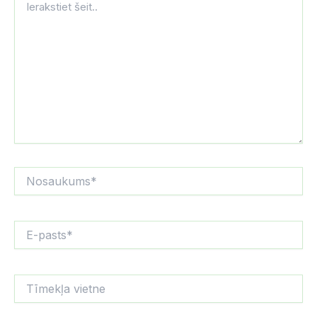
šeit..
Nosaukums*
E-
pasts*
Tīmekļa
vietne