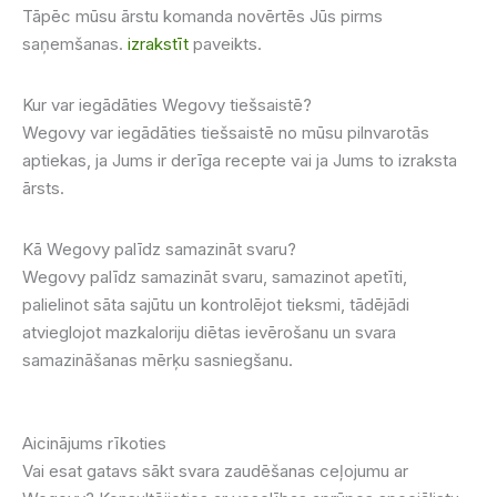
Tāpēc mūsu ārstu komanda novērtēs Jūs pirms
saņemšanas.
izrakstīt
paveikts.
Kur var iegādāties Wegovy tiešsaistē?
Wegovy var iegādāties tiešsaistē no mūsu pilnvarotās
aptiekas, ja Jums ir derīga recepte vai ja Jums to izraksta
ārsts.
Kā Wegovy palīdz samazināt svaru?
Wegovy palīdz samazināt svaru, samazinot apetīti,
palielinot sāta sajūtu un kontrolējot tieksmi, tādējādi
atvieglojot mazkaloriju diētas ievērošanu un svara
samazināšanas mērķu sasniegšanu.
Aicinājums rīkoties
Vai esat gatavs sākt svara zaudēšanas ceļojumu ar