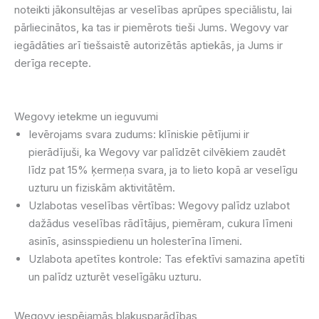
noteikti jākonsultējas ar veselības aprūpes speciālistu, lai
pārliecinātos, ka tas ir piemērots tieši Jums. Wegovy var
iegādāties arī tiešsaistē autorizētās aptiekās, ja Jums ir
derīga recepte.
Wegovy ietekme un ieguvumi
Ievērojams svara zudums: klīniskie pētījumi ir
pierādījuši, ka Wegovy var palīdzēt cilvēkiem zaudēt
līdz pat 15% ķermeņa svara, ja to lieto kopā ar veselīgu
uzturu un fiziskām aktivitātēm.
Uzlabotas veselības vērtības: Wegovy palīdz uzlabot
dažādus veselības rādītājus, piemēram, cukura līmeni
asinīs, asinsspiedienu un holesterīna līmeni.
Uzlabota apetītes kontrole: Tas efektīvi samazina apetīti
un palīdz uzturēt veselīgāku uzturu.
Wegovy iespējamās blakusparādības