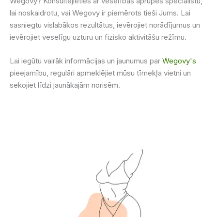
Wegovy? Konsultējieties ar veselības aprūpes speciālistu,
lai noskaidrotu, vai Wegovy ir piemērots tieši Jums. Lai
sasniegtu vislabākos rezultātus, ievērojiet norādījumus un
ievērojiet veselīgu uzturu un fizisko aktivitāšu režīmu.
Lai iegūtu vairāk informācijas un jaunumus par
Wegovy's
pieejamību, regulāri apmeklējiet mūsu tīmekļa vietni un
sekojiet līdzi jaunākajām norisēm.