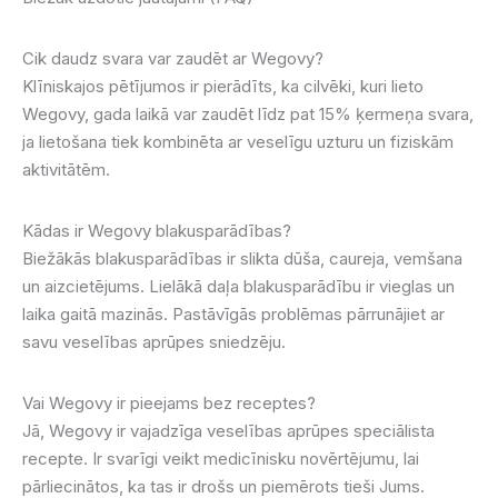
Cik daudz svara var zaudēt ar Wegovy?
Klīniskajos pētījumos ir pierādīts, ka cilvēki, kuri lieto
Wegovy, gada laikā var zaudēt līdz pat 15% ķermeņa svara,
ja lietošana tiek kombinēta ar veselīgu uzturu un fiziskām
aktivitātēm.
Kādas ir Wegovy blakusparādības?
Biežākās blakusparādības ir slikta dūša, caureja, vemšana
un aizcietējums. Lielākā daļa blakusparādību ir vieglas un
laika gaitā mazinās. Pastāvīgās problēmas pārrunājiet ar
savu veselības aprūpes sniedzēju.
Vai Wegovy ir pieejams bez receptes?
Jā, Wegovy ir vajadzīga veselības aprūpes speciālista
recepte. Ir svarīgi veikt medicīnisku novērtējumu, lai
pārliecinātos, ka tas ir drošs un piemērots tieši Jums.