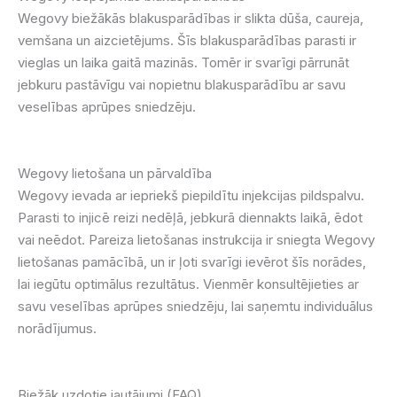
Wegovy biežākās blakusparādības ir slikta dūša, caureja,
vemšana un aizcietējums. Šīs blakusparādības parasti ir
vieglas un laika gaitā mazinās. Tomēr ir svarīgi pārrunāt
jebkuru pastāvīgu vai nopietnu blakusparādību ar savu
veselības aprūpes sniedzēju.
Wegovy lietošana un pārvaldība
Wegovy ievada ar iepriekš piepildītu injekcijas pildspalvu.
Parasti to injicē reizi nedēļā, jebkurā diennakts laikā, ēdot
vai neēdot. Pareiza lietošanas instrukcija ir sniegta Wegovy
lietošanas pamācībā, un ir ļoti svarīgi ievērot šīs norādes,
lai iegūtu optimālus rezultātus. Vienmēr konsultējieties ar
savu veselības aprūpes sniedzēju, lai saņemtu individuālus
norādījumus.
Biežāk uzdotie jautājumi (FAQ)