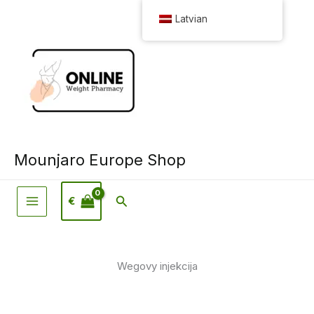
Pāriet
Latvian
uz
saturu
Mounjaro Europe Shop
Meklēšana
€
Wegovy injekcija