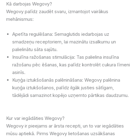
Kā darbojas Wegovy?
Wegovy palīdz zaudēt svaru, izmantojot vairākus
mehānismus:
Apetīta regulēšana: Semaglutids iedarbojas uz
smadzeņu receptoriem, lai mazinātu izsalkumu un
palielinātu sāta sajūtu.
Insulīna ražošanas stimulācija: Tas palielina insulīna
ražošanu pēc ēšanas, kas palīdz kontrolēt cukura līmeni
asinīs.
Kuņģa iztukšošanās palēnināšana: Wegovy palēnina
kuņģa iztukšošanos, palīdz ilgāk justies sātīgam,
tādējādi samazinot kopējo uzņemto pārtikas daudzumu.
Kur var iegādāties Wegovy?
Wegovy ir pieejams ar ārsta recepti, un to var iegādāties
mūsu aptiekā. Pirms Wegovy lietošanas uzsākšanas