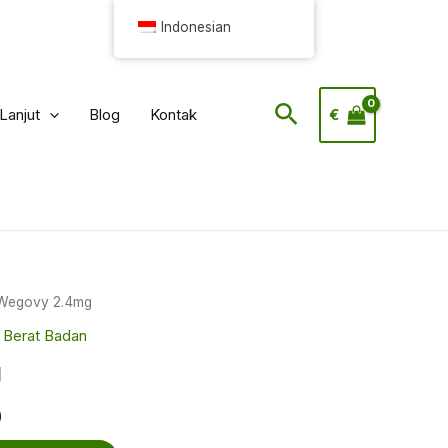
Indonesian
Pencarian
Lanjut
Blog
Kontak
€
Wegovy 2.4mg
 Berat Badan
g
Harga
0