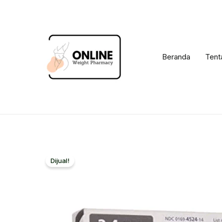
Loncat
ke
konten
Beranda
Tent
Dijual!