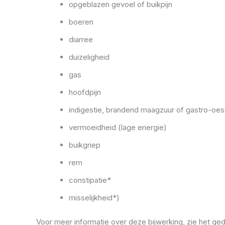
opgeblazen gevoel of buikpijn
boeren
diarree
duizeligheid
gas
hoofdpijn
indigestie, brandend maagzuur of gastro-oes
vermoeidheid (lage energie)
buikgriep
rem
constipatie*
misselijkheid*)
Voor meer informatie over deze bijwerking, zie het gede