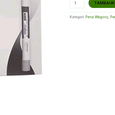
aslinya
Kuantitas
TAMBAHKA
Wegovy
adalah:
2.4mg
Kategori:
Pena Wegovy
,
Pe
€170.00