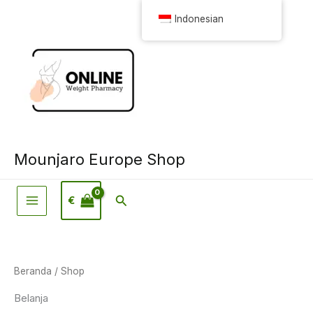
Loncat
Indonesian
ke
konten
Mounjaro Europe Shop
Pencarian
€
Beranda
/ Shop
Belanja