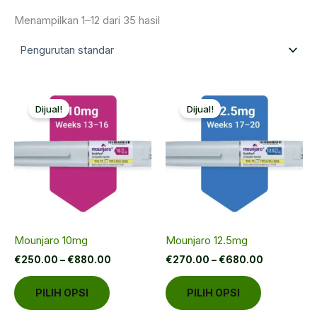
Menampilkan 1–12 dari 35 hasil
Dijual!
Dijual!
Mounjaro 10mg
Mounjaro 12.5mg
Rentang
Rentang
€
250.00
–
€
880.00
€
270.00
–
€
680.00
harga:
harga:
Produk
Produk
€250.00
€270.00
PILIH OPSI
PILIH OPSI
hingga
hingga
ini
ini
€880.00
€680.00
memiliki
memiliki