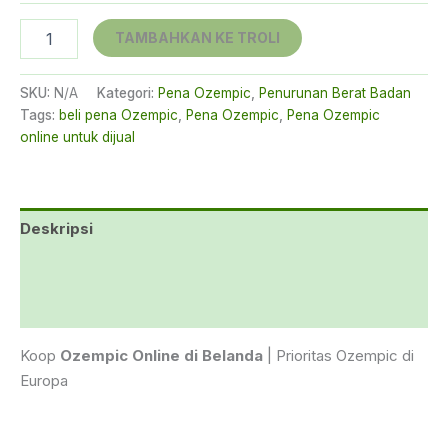
€335.00
Kuantitas
TAMBAHKAN KE TROLI
Ozempic
pen
0.5mg
SKU:
N/A
Kategori:
Pena Ozempic
,
Penurunan Berat Badan
Tags:
beli pena Ozempic
,
Pena Ozempic
,
Pena Ozempic
online untuk dijual
Deskripsi
Informasi tambahan
Ulasan (0)
Koop
Ozempic Online di Belanda
| Prioritas Ozempic di
Europa