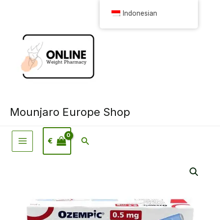
Loncat
Indonesian
ke
konten
Mounjaro Europe Shop
Pencarian
€