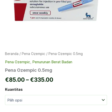
Beranda
/
Pena Ozempic
/ Pena Ozempic 0.5mg
Pena Ozempic
,
Penurunan Berat Badan
Pena Ozempic 0.5mg
Rentang
€
85.00
–
€
335.00
harga:
Kuantitas
€85.00
hingga