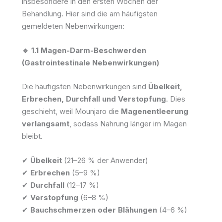
insbesondere in den ersten Wochen der
Behandlung. Hier sind die am häufigsten
gemeldeten Nebenwirkungen:
🔹 1.1 Magen-Darm-Beschwerden
(Gastrointestinale Nebenwirkungen)
Die häufigsten Nebenwirkungen sind
Übelkeit,
Erbrechen, Durchfall und Verstopfung
. Dies
geschieht, weil Mounjaro die
Magenentleerung
verlangsamt
, sodass Nahrung länger im Magen
bleibt.
✔
Übelkeit
(21–26 % der Anwender)
✔
Erbrechen
(5–9 %)
✔
Durchfall
(12–17 %)
✔
Verstopfung
(6–8 %)
✔
Bauchschmerzen oder Blähungen
(4–6 %)