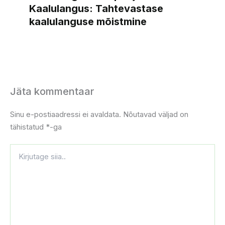
Kaalulangus: Tahtevastase
kaalulanguse mõistmine
Jäta kommentaar
Sinu e-postiaadressi ei avaldata.
Nõutavad väljad on
tähistatud
*
-ga
Kirjutage
siia..