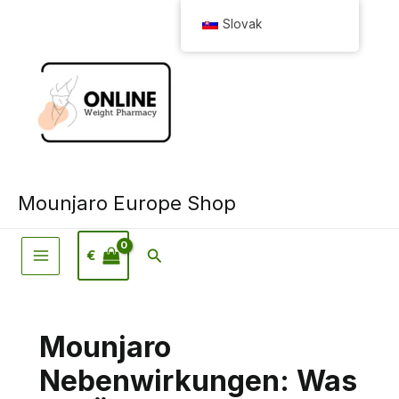
Preskočiť
Slovak
na
obsah
Mounjaro Europe Shop
Hľadať
€
Mounjaro
Nebenwirkungen: Was