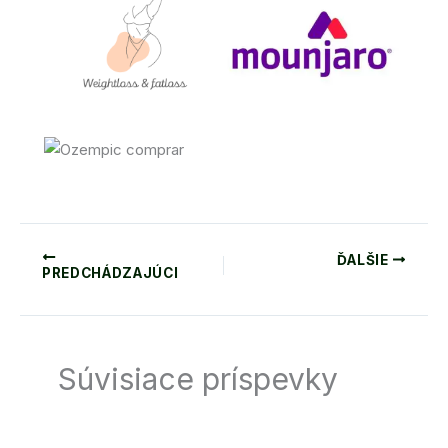
ĎALŠIE
PREDCHÁDZAJÚCI
Súvisiace príspevky