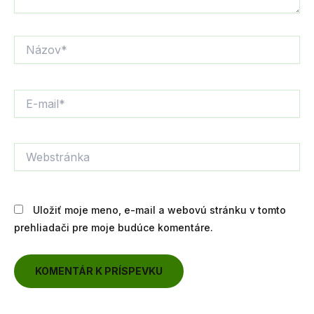
Názov*
E-
mail*
Webstránka
Uložiť moje meno, e-mail a webovú stránku v tomto
prehliadači pre moje budúce komentáre.