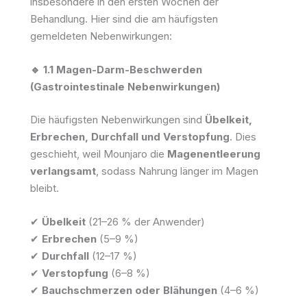
insbesondere in den ersten Wochen der
Behandlung. Hier sind die am häufigsten
gemeldeten Nebenwirkungen:
🔹 1.1 Magen-Darm-Beschwerden
(Gastrointestinale Nebenwirkungen)
Die häufigsten Nebenwirkungen sind
Übelkeit,
Erbrechen, Durchfall und Verstopfung
. Dies
geschieht, weil Mounjaro die
Magenentleerung
verlangsamt
, sodass Nahrung länger im Magen
bleibt.
✔
Übelkeit
(21–26 % der Anwender)
✔
Erbrechen
(5–9 %)
✔
Durchfall
(12–17 %)
✔
Verstopfung
(6–8 %)
✔
Bauchschmerzen oder Blähungen
(4–6 %)