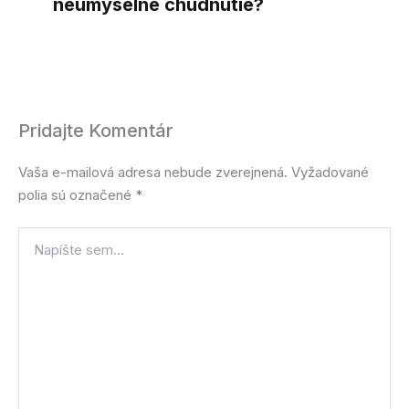
neúmyselné chudnutie?
Pridajte Komentár
Vaša e-mailová adresa nebude zverejnená.
Vyžadované
polia sú označené
*
Napíšte
sem...