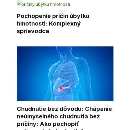
Pochopenie príčin úbytku
hmotnosti: Komplexný
sprievodca
Chudnutie bez dôvodu: Chápanie
neúmyselného chudnutia bez
príčiny: Ako pochopiť