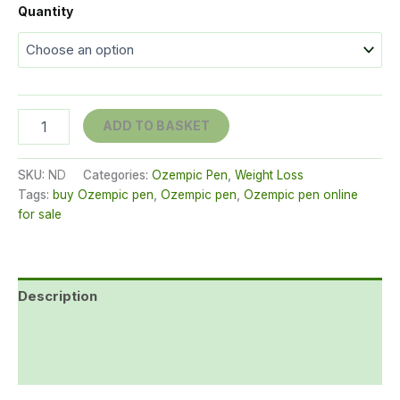
range:
Quantity
€125.00
through
€480.00
Ozempic
ADD TO BASKET
pen
1mg
quantity
SKU:
ND
Categories:
Ozempic Pen
,
Weight Loss
Tags:
buy Ozempic pen
,
Ozempic pen
,
Ozempic pen online
for sale
Description
Additional information
Reviews (0)