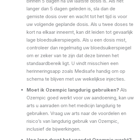
binnen 5 dagen na uw laatste dosis is. Als het
langer dan 5 dagen geleden is, sla dan de
gemiste dosis over en wacht tot het tijd is voor
uw volgende geplande dosis. Als u twee doses te
kort na elkaar inneemt, kan dit leiden tot gevaarlijk
lage bloedsuikerspiegels. Als u een dosis mist,
controleer dan regelmatig uw bloedsuikerspiegel
om er zeker van te zijn dat deze binnen het
standaardbereik ligt. U vindt misschien een
herinneringsapp zoals Medisafe handig om op
schema te blijven met uw wekelijkse injecties.
Moet ik Ozempic langdurig gebruiken?
Als
Ozempic goed werkt voor uw aandoening, kan uw
arts u aanraden om het medicijn langdurig te
gebruiken. Vraag uw arts naar de voordelen en
risico’s van langdurig gebruik van Ozempic,
inclusief de bijwerkingen.
Hoe lang duurt het voordat Ozempic werkt?