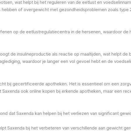
tsen, wat helpt bij het reguleren van de eetlust en voedselinna
s hebben of overgewicht met gezondheidsproblemen zoals type 2
 oefenen op de eetlustregulatiecentra in de hersenen, waardoor de
rhoogt de insulineproductie als reactie op maaltijden, wat helpt de
aglediging, waardoor je langer een vol gevoel hebt en de voedse
ht bij gecertificeerde apotheken. Het is essentieel om een zorg
nt Saxenda ook online kopen bij erkende apotheken, maar een recept
ond dat Saxenda kan helpen bij het verliezen van significant gewi
helpt Saxenda bij het verbeteren van verschillende aan gewicht 