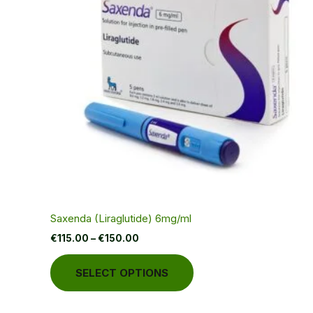
Saxenda (Liraglutide) 6mg/ml
Price
€
115.00
–
€
150.00
range:
This
€115.00
SELECT OPTIONS
through
product
€150.00
has
multiple