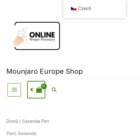
Přeskočit
Czech
na
obsah
Mounjaro Europe Shop
Vyhledávání
€
Domů
/ Saxenda Pen
Pero Saxenda