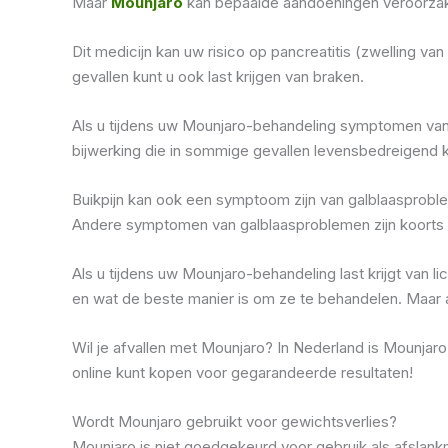
Maar
Mounjaro
kan bepaalde aandoeningen veroorzake
Dit medicijn kan uw risico op pancreatitis (zwelling va
gevallen kunt u ook last krijgen van braken.
Als u tijdens uw Mounjaro-behandeling symptomen van pa
bijwerking die in sommige gevallen levensbedreigend ka
Buikpijn kan ook een symptoom zijn van galblaasproblem
Andere symptomen van galblaasproblemen zijn koorts o
Als u tijdens uw Mounjaro-behandeling last krijgt van 
en wat de beste manier is om ze te behandelen. Maar a
Wil je afvallen met Mounjaro? In Nederland is Mounjaro
online kunt kopen voor gegarandeerde resultaten!
Wordt Mounjaro gebruikt voor gewichtsverlies?
Mounjaro is niet goedgekeurd voor gebruik als afsla