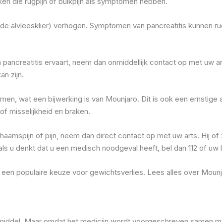
n die rugpijn of buikpijn als symptomen hebben.
n de alvleesklier) verhogen. Symptomen van pancreatitis kunnen rug
ncreatitis ervaart, neem dan onmiddellijk contact op met uw arts
n zijn.
en, wat een bijwerking is van Mounjaro. Dit is ook een ernstige 
f misselijkheid en braken.
lichaamspijn of pijn, neem dan direct contact op met uw arts. Hij 
ls u denkt dat u een medisch noodgeval heeft, bel dan 112 of uw
 een populaire keuze voor gewichtsverlies. Lees alles over Mounja
nkmiddel. Maar omdat het medicijn wordt voorgeschreven samen m