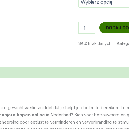
ilość
DODAJ DO
Mounjaro
7.5mg
SKU:
Brak danych
Katego
naire gewichtsverliesmiddel dat je helpt je doelen te bereiken. Lee
unjaro kopen online
in Nederland? Kies voor betrouwbare en ge
eheersing door eetlust te verminderen en vetverbranding te stim