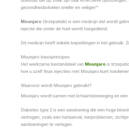
obesitas die op zoek zijn naar effectieve oplossingen
gezondheidsdoelen sneller en veiliger!”
Mounjaro
(tirzepatide) is een medicijn dat wordt geb
injectie die onder de huid wordt toegediend.
Dit medicijn heeft enkele beperkingen in het gebruik. 
Mounjaro-basisprincipes
Het werkzame bestanddeel van
Mounjaro
is tirzepat
hoe u uzelf thuis injecties met Mounjaro kunt toedienen
Waarvoor wordt Mounjaro gebruikt?
Mounjaro wordt samen met lichaamsbeweging en een ui
Diabetes type 2 is een aandoening die een hoge bloeds
verhogen, zoals een hartaanval, nierproblemen, zichtp
aandoeningen te verlagen.