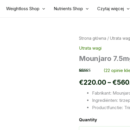
Weightloss Shop
Nutrients Shop
Czytaj więcej
Strona główna
/
Utrata wag
Utrata wagi
Mounjaro 7.5m
(
22
opinie kli
Oceniony
22
€
220.00
–
€
560
4.45
na 5
na
podstawie
Fabrikant: Mounjar
ocen
klientów
Ingrediënten: tirze
Productfunctie: T
Quantity