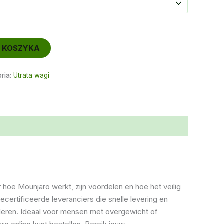
€560.00
 KOSZYKA
ria:
Utrata wagi
r hoe Mounjaro werkt, zijn voordelen en hoe het veilig
certificeerde leveranciers die snelle levering en
uleren. Ideaal voor mensen met overgewicht of