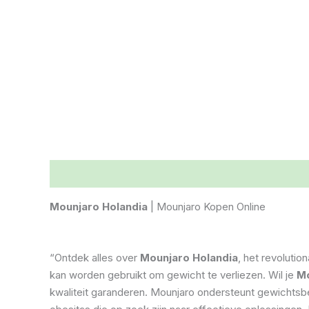
Opis
Informacje dodatkowe
Opinie (22)
Mounjaro Holandia
| Mounjaro Kopen Online
“Ontdek alles over
Mounjaro Holandia
, het revolutio
kan worden gebruikt om gewicht te verliezen. Wil je
Mo
kwaliteit garanderen. Mounjaro ondersteunt gewichtsb