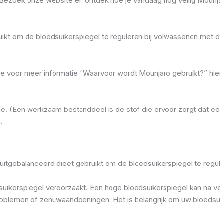
. Bezoek onze website en ontdek hoe je vandaag nog veilig Mounjar
ruikt om de bloedsuikerspiegel te reguleren bij volwassenen met 
Zie voor meer informatie “Waarvoor wordt Mounjaro gebruikt?” hie
ide. (Een werkzaam bestanddeel is de stof die ervoor zorgt dat een
.
tgebalanceerd dieet gebruikt om de bloedsuikerspiegel te regul
uikerspiegel veroorzaakt. Een hoge bloedsuikerspiegel kan na ver
roblemen of zenuwaandoeningen. Het is belangrijk om uw bloedsui