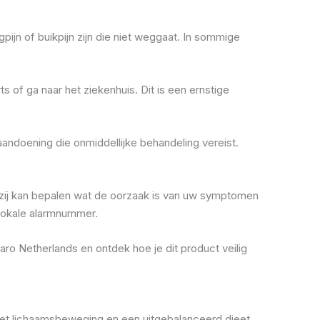
pijn of buikpijn zijn die niet weggaat. In sommige
 of ga naar het ziekenhuis. Dit is een ernstige
aandoening die onmiddellijke behandeling vereist.
of zij kan bepalen wat de oorzaak is van uw symptomen
 lokale alarmnummer.
ro Netherlands en ontdek hoe je dit product veilig
et lichaamsbeweging en een uitgebalanceerd dieet,