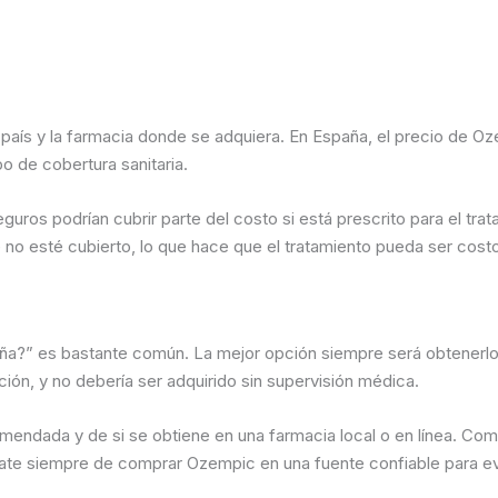
aís y la farmacia donde se adquiera. En España, el precio de Oze
o de cobertura sanitaria.
ros podrían cubrir parte del costo si está prescrito para el trata
e no esté cubierto, lo que hace que el tratamiento pueda ser cos
?” es bastante común. La mejor opción siempre será obtenerlo 
n, y no debería ser adquirido sin supervisión médica.
endada y de si se obtiene en una farmacia local o en línea. Co
ate siempre de comprar Ozempic en una fuente confiable para evi