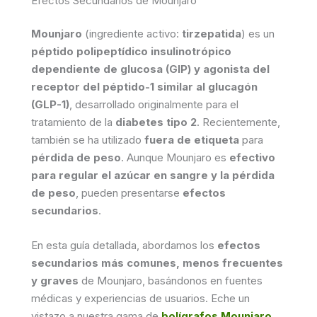
Efectos Secundarios de Mounjaro
Mounjaro
(ingrediente activo:
tirzepatida
) es un
péptido polipeptídico insulinotrópico
dependiente de glucosa (GIP) y agonista del
receptor del péptido-1 similar al glucagón
(GLP-1)
, desarrollado originalmente para el
tratamiento de la
diabetes tipo 2
. Recientemente,
también se ha utilizado
fuera de etiqueta
para
pérdida de peso
. Aunque Mounjaro es
efectivo
para regular el azúcar en sangre y la pérdida
de peso
, pueden presentarse
efectos
secundarios
.
En esta guía detallada, abordamos los
efectos
secundarios más comunes, menos frecuentes
y graves
de Mounjaro, basándonos en fuentes
médicas y experiencias de usuarios. Eche un
vistazo a nuestra gama de
bolígrafos Mounjaro