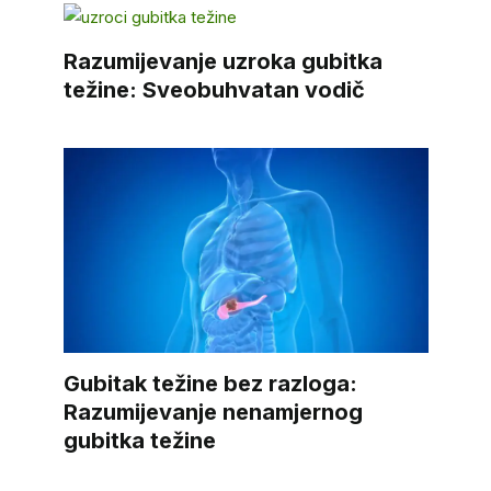
Razumijevanje uzroka gubitka
težine: Sveobuhvatan vodič
Gubitak težine bez razloga:
Razumijevanje nenamjernog
gubitka težine