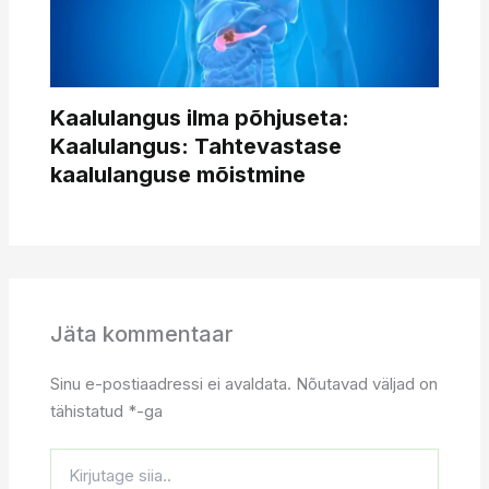
Kaalulangus ilma põhjuseta:
Kaalulangus: Tahtevastase
kaalulanguse mõistmine
Jäta kommentaar
Sinu e-postiaadressi ei avaldata.
Nõutavad väljad on
tähistatud
*
-ga
Kirjutage
siia..