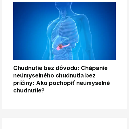
Chudnutie bez dôvodu: Chápanie
neúmyselného chudnutia bez
príčiny: Ako pochopiť neúmyselné
chudnutie?