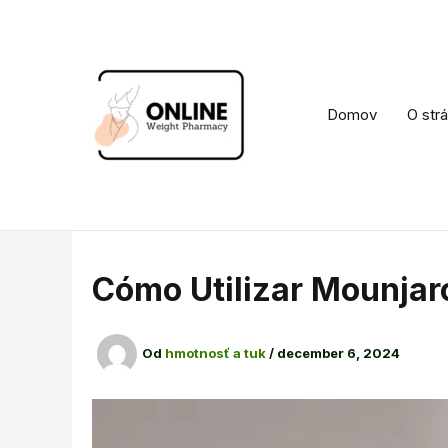
Preskočiť
na
obsah
Domov
O str
Cómo Utilizar Mounjar
Od
hmotnosť a tuk
/
december 6, 2024