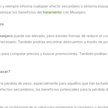
o y siempre informa cualquier efecto secundario o síntoma inusu
aximizar los beneficios del
tratamiento
con Mounjaro.
os
ounjaro
puede ser elevado, pero existen formas de reducir el co
 necesario. También podrías encontrar descuentos a través de pr
s para comparar precios y buscar promociones. También podrías 
gazar?
a pérdida de peso, especialmente para aquellos que han luchado co
efectos secundarios, los beneficios potenciales para la pérdida 
 un profesional de la salud para monitorear tu progreso y ajustar