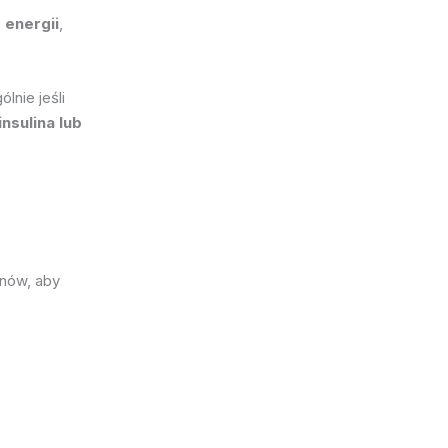
 energii
,
ólnie jeśli
insulina lub
nów, aby