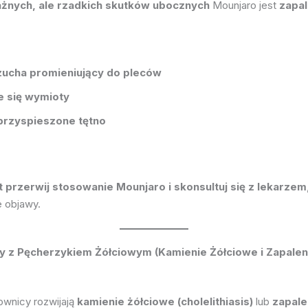
żnych, ale rzadkich skutków ubocznych
Mounjaro jest
zapal
rzucha promieniujący do pleców
e się wymioty
przyspieszone tętno
 przerwij stosowanie Mounjaro i skonsultuj się z lekarzem
 objawy.
my z Pęcherzykiem Żółciowym (Kamienie Żółciowe i Zapale
ownicy rozwijają
kamienie żółciowe (cholelithiasis)
lub
zapale