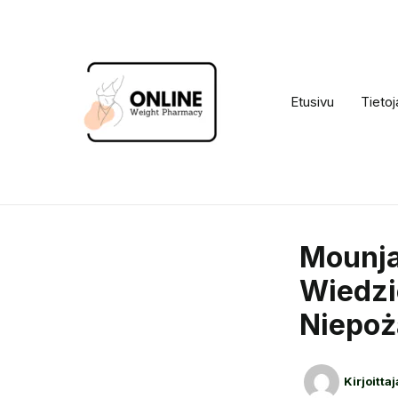
Siirry
sisältöön
Etusivu
Tietoj
Mounja
Wiedzi
Niepoż
Kirjoitta