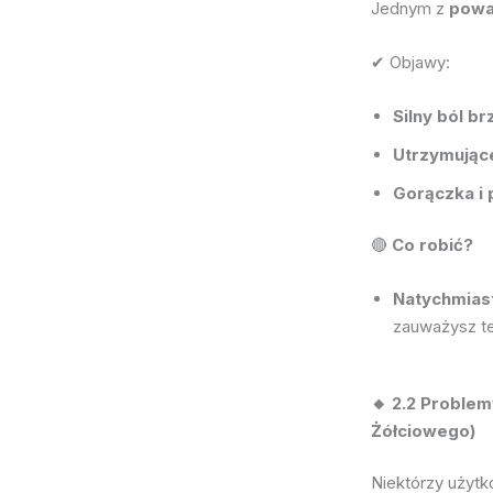
Jednym z
powa
✔ Objawy:
Silny ból b
Utrzymując
Gorączka i 
🔴
Co robić?
Natychmiast
zauważysz te
🔸 2.2 Proble
Żółciowego)
Niektórzy użytk