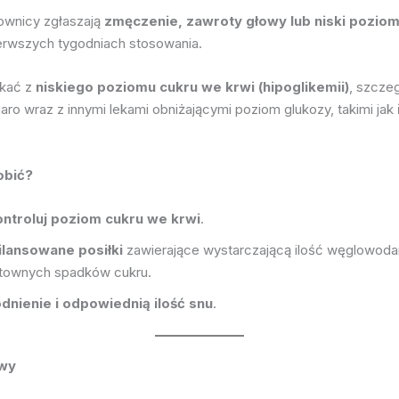
ownicy zgłaszają
zmęczenie, zawroty głowy lub niski poziom
erwszych tygodniach stosowania.
ikać z
niskiego poziomu cukru we krwi (hipoglikemii)
, szczeg
aro wraz z innymi lekami obniżającymi poziom glukozy, takimi jak
obić?
ontroluj poziom cukru we krwi
.
ilansowane posiłki
zawierające wystarczającą ilość węglowoda
łtownych spadków cukru.
dnienie i odpowiednią ilość snu
.
owy