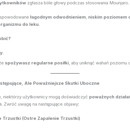
ytkowników
zgłasza bóle głowy podczas stosowania Mounjaro.
ć spowodowane
łagodnym odwodnieniem
,
niskim poziomem c
organizmu do leku
.
obić?
y
.
 że
spożywasz regularne posiłki
, aby uniknąć wahań poziomu c
ystępujące, Ale Poważniejsze Skutki Uboczne
e, niektórzy użytkownicy mogą doświadczyć
poważnych działa
h
. Zwróć uwagę na następujące objawy:
ie Trzustki (Ostre Zapalenie Trzustki)