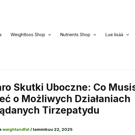
a
Weightloss Shop
Nutrients Shop
Lue lisää
ro Skutki Uboczne: Co Musi
eć o Możliwych Działaniach
ądanych Tirzepatydu
ja
weightandfat
/
tammikuu 22, 2025