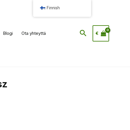
Finnish
Hae
Blogi
Ota yhteyttä
€
sz