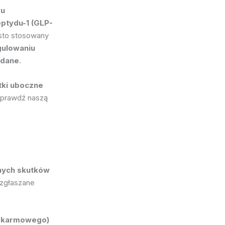
du
ptydu-1 (GLP-
ęsto stosowany
gulowaniu
ądane
.
tki uboczne
Sprawdź naszą
nych skutków
 zgłaszane
Pokarmowego)