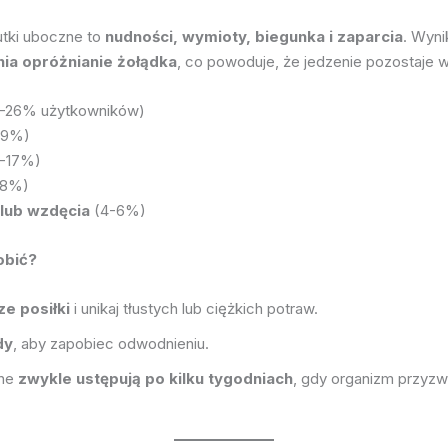
utki uboczne to
nudności, wymioty, biegunka i zaparcia
. Wyni
ia opróżnianie żołądka
, co powoduje, że jedzenie pozostaje w
1-26% użytkowników)
-9%)
2-17%)
-8%)
 lub wzdęcia
(4-6%)
obić?
ze posiłki
i unikaj tłustych lub ciężkich potraw.
dy
, aby zapobiec odwodnieniu.
zne
zwykle ustępują po kilku tygodniach
, gdy organizm przyzw