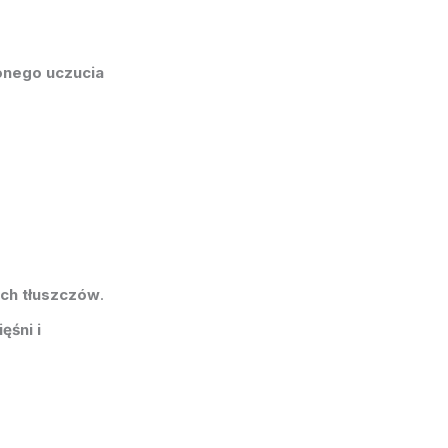
onego uczucia
ych tłuszczów
.
ęśni i