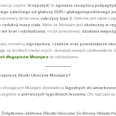
tancja czynna:
tirzepatyd
) to
agonista receptora polipepty
wego zależnego od glukozy (GIP) i glukagonopodobnego pe
opracowany do leczenia
cukrzycy typu 2
. Obecnie jest także cz
lu
redukcji masy ciała
. Mimo że Mounjaro jest
skuteczny w re
 we krwi i odchudzaniu
, może powodować
działania niepoż
niku omówimy
najczęstsze, rzadsze oraz poważniejsze sku
ując na źródłach medycznych i doświadczeniach użytkowników. 
ich długopisów Mounjaro
do odchudzania
ajczęstsze Skutki Uboczne Mounjaro?
 stosujących Mounjaro doświadcza
łagodnych do umiarkowa
zczególnie w
pierwszych tygodniach leczenia
. Oto najczęściej
my Żołądkowo-Jelitowe (Skutki Uboczne Ze Strony Układu 