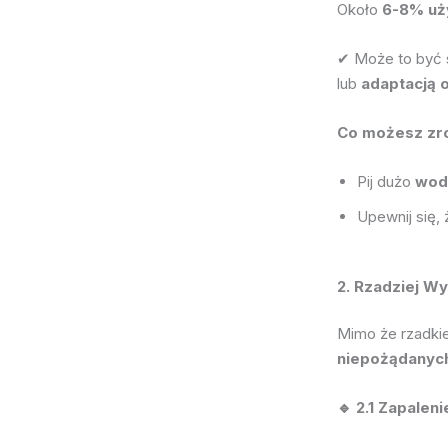
Około
6-8% uż
✔ Może to by
lub
adaptacją 
Co możesz zr
Pij dużo
wod
Upewnij się,
2. Rzadziej W
Mimo że rzadki
niepożądanyc
🔹 2.1 Zapalen