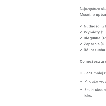
Najczęstsze sk
Mounjaro
opóźn
✔
Nudności
(2
✔
Wymioty
(5
✔
Biegunka
(1
✔
Zaparcia
(6
✔
Ból brzucha
Co możesz zr
Jedz
mniejs
Pij
dużo wo
Skutki uboc
leku.