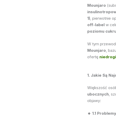
Mounjaro
(subs
insulinotropo
1)
, pierwotnie 
off-label
w ce
poziomu cukru
W tym przewod
Mounjaro
, baz
ofertę
niedrog
1. Jakie Są N
Większość osób
ubocznych
, s
objawy:
🔹 1.1 Proble