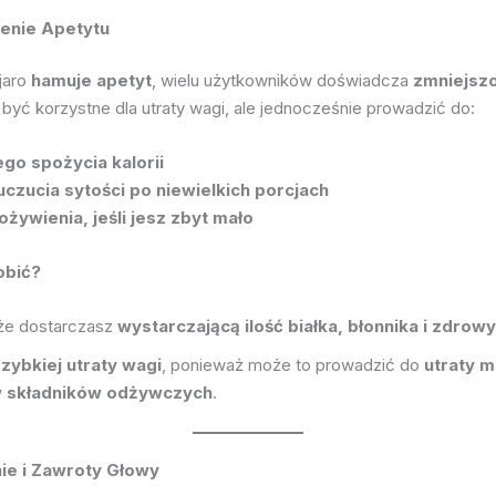
zenie Apetytu
jaro
hamuje apetyt
, wielu użytkowników doświadcza
zmniejsz
 być korzystne dla utraty wagi, ale jednocześnie prowadzić do:
go spożycia kalorii
czucia sytości po niewielkich porcjach
żywienia, jeśli jesz zbyt mało
obić?
 że dostarczasz
wystarczającą ilość białka, błonnika i zdrow
szybkiej utraty wagi
, ponieważ może to prowadzić do
utraty mi
 składników odżywczych
.
nie i Zawroty Głowy