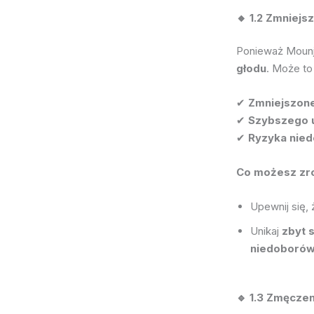
🔸 1.2 Zmniejs
Ponieważ Moun
głodu
. Może to
✔
Zmniejszone
✔
Szybszego u
✔
Ryzyka niedo
Co możesz zr
Upewnij się,
Unikaj
zbyt 
niedoborów
🔹 1.3 Zmęcze