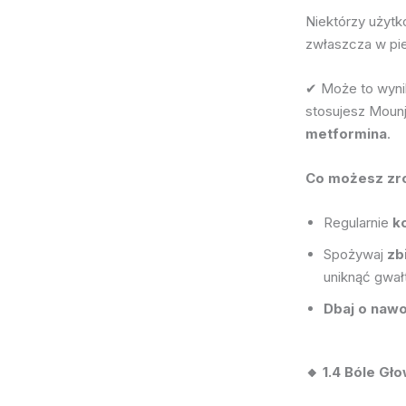
Niektórzy użytk
zwłaszcza w pi
✔ Może to wyn
stosujesz Mounj
metformina
.
Co możesz zr
Regularnie
k
Spożywaj
zb
uniknąć gwa
Dbaj o nawo
🔸 1.4 Bóle Gł