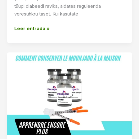
tüüpi diabeedi raviks, aidates reguleerida
veresuhkru taset. Kui kasutate
¿Cómo
Leer entrada »
se
llama
la
ciudad
de
Mounjaro?
Täielik
juhend
ohutuks
hoiustamiseks