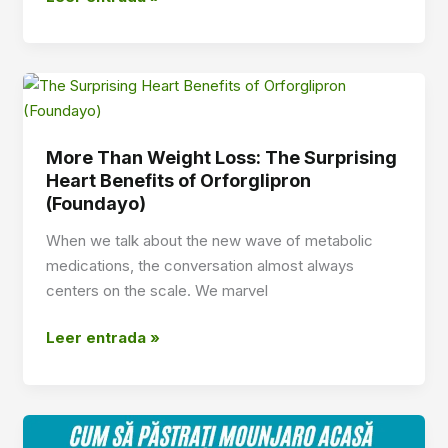
Menopause
Weight
Loss
Breakthrough:
How
Orforglipron
More Than Weight Loss: The Surprising
(Foundayo)
Heart Benefits of Orforglipron
Fights
(Foundayo)
Midlife
When we talk about the new wave of metabolic
Metabolic
medications, the conversation almost always
Changes
centers on the scale. We marvel
More
Leer entrada »
Than
Weight
Loss:
The