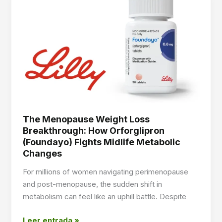
(Foundayo)
Weight
Loss
Pills
vs.
Compounded
Oral
GLP-
1s
The Menopause Weight Loss
Breakthrough: How Orforglipron
(Foundayo) Fights Midlife Metabolic
Changes
For millions of women navigating perimenopause
and post-menopause, the sudden shift in
metabolism can feel like an uphill battle. Despite
The
Leer entrada »