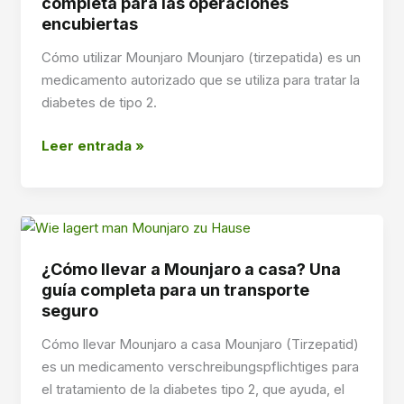
completa para las operaciones
encubiertas
Cómo utilizar Mounjaro Mounjaro (tirzepatida) es un
medicamento autorizado que se utiliza para tratar la
diabetes de tipo 2.
¿Qué
Leer entrada »
es
el
Mounjaro?
Una
ayuda
¿Cómo llevar a Mounjaro a casa? Una
completa
guía completa para un transporte
para
seguro
las
Cómo llevar Mounjaro a casa Mounjaro (Tirzepatid)
operaciones
es un medicamento verschreibungspflichtiges para
encubiertas
el tratamiento de la diabetes tipo 2, que ayuda, el