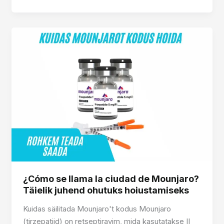
să
depozitezi
Mounjaro
acasă?
Ghid
complet
pentru
o
păstrare
sigură
¿Cómo se llama la ciudad de Mounjaro?
Täielik juhend ohutuks hoiustamiseks
Kuidas säilitada Mounjaro't kodus Mounjaro
(tirzepatiid) on retseptiravim, mida kasutatakse II