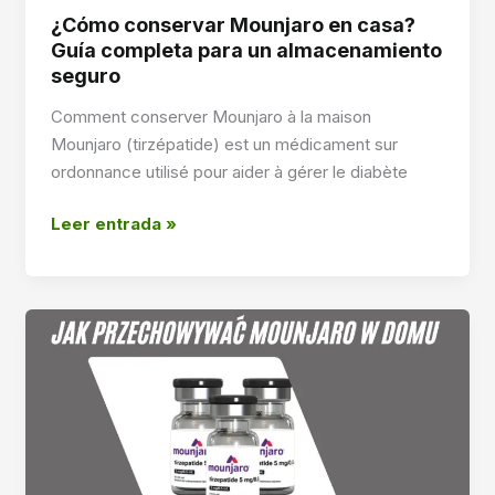
¿Cómo conservar Mounjaro en casa?
Guía completa para un almacenamiento
seguro
Comment conserver Mounjaro à la maison
Mounjaro (tirzépatide) est un médicament sur
ordonnance utilisé pour aider à gérer le diabète
¿Cómo
Leer entrada »
conservar
Mounjaro
en
casa?
Guía
completa
para
un
almacenamiento