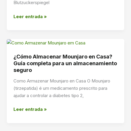
Blutzuckerspiegel
¿Cómo
Leer entrada »
llevar
a
Mounjaro
a
casa?
¿Cómo Almacenar Mounjaro en Casa?
Una
Guía completa para un almacenamiento
guía
seguro
completa
Como Armazenar Mounjaro en Casa O Mounjaro
para
(tirzepatida) é um medicamento prescrito para
un
ajudar a controlar a diabetes tipo 2,
transporte
seguro
¿Cómo
Leer entrada »
Almacenar
Mounjaro
en