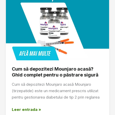
Surprising
Heart
Benefits
of
Orforglipron
(Foundayo)
Cum să depozitezi Mounjaro acasă?
Ghid complet pentru o păstrare sigură
Cum să depozitezi Mounjaro acasă Mounjaro
(tirzepatide) este un medicament prescris utilizat
pentru gestionarea diabetului de tip 2 prin reglarea
Cum
Leer entrada »