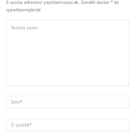
E-posta adresiniz yayınlanmayacak.
Gerekli alanlar
*
ile
işaretlenmişlerdir
Buraya
yazın..
İsim*
E-
posta*