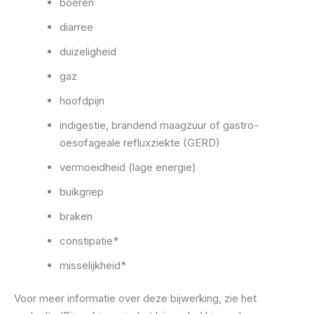
boeren
diarree
duizeligheid
gaz
hoofdpijn
indigestie, brandend maagzuur of gastro-
oesofageale refluxziekte (GERD)
vermoeidheid (lage energie)
buikgriep
braken
constipatie*
misselijkheid*
Voor meer informatie over deze bijwerking, zie het