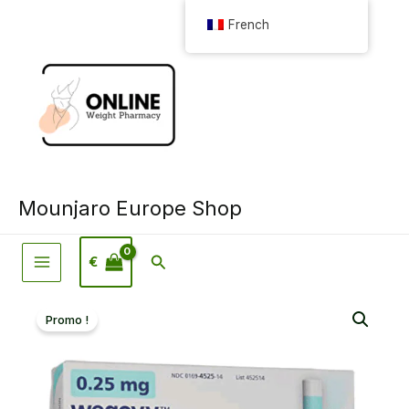
Aller
French
au
contenu
Mounjaro Europe Shop
Rechercher
€
Promo !