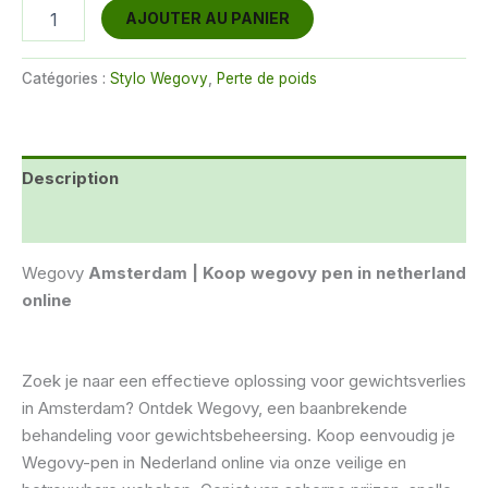
prix
prix
quantité
AJOUTER AU PANIER
de
initial
actuel
Wegovy
0.25mg
Catégories :
Stylo Wegovy
,
Perte de poids
était :
est :
€120.00.
€105.00.
Description
Avis (0)
Wegovy
Amsterdam | Koop wegovy pen in netherland
online
Zoek je naar een effectieve oplossing voor gewichtsverlies
in Amsterdam? Ontdek Wegovy, een baanbrekende
behandeling voor gewichtsbeheersing. Koop eenvoudig je
Wegovy-pen in Nederland online via onze veilige en