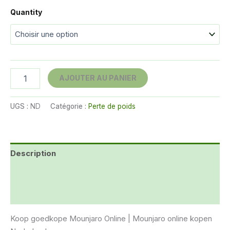
€270.00
Quantity
à
€680.00
quantité
AJOUTER AU PANIER
de
Mounjaro
12.5mg
UGS :
ND
Catégorie :
Perte de poids
Description
Informations complémentaires
Avis (14)
Koop goedkope Mounjaro Online | Mounjaro online kopen