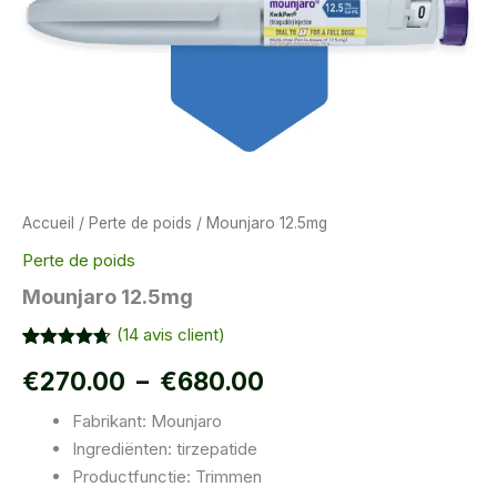
Accueil
/
Perte de poids
/ Mounjaro 12.5mg
Perte de poids
Mounjaro 12.5mg
(
14
avis client)
Noté
14
4.64
Plage
€
270.00
–
€
680.00
sur 5
basé sur
notations
de
Fabrikant: Mounjaro
client
Ingrediënten: tirzepatide
prix :
Productfunctie: Trimmen