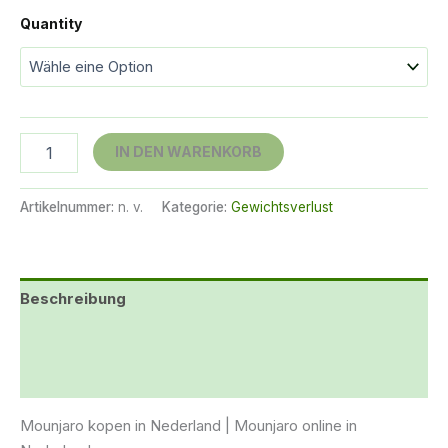
€480.00
Quantity
Mounjaro
IN DEN WARENKORB
5mg
Menge
Artikelnummer:
n. v.
Kategorie:
Gewichtsverlust
Beschreibung
Zusätzliche Informationen
Bewertungen (14)
Mounjaro kopen in Nederland | Mounjaro online in