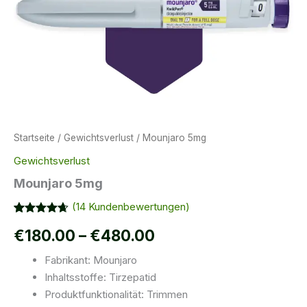
Startseite
/
Gewichtsverlust
/ Mounjaro 5mg
Gewichtsverlust
Mounjaro 5mg
(
14
Kundenbewertungen)
Bewertet
14
Preisspanne:
€
180.00
–
€
480.00
mit
4.64
von 5,
basierend
€180.00
Fabrikant: Mounjaro
auf
Kundenbewertungen
Inhaltsstoffe: Tirzepatid
bis
Produktfunktionalität: Trimmen